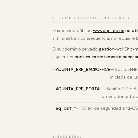
2. COOKIES UTILIZADAS EN ESTE SITIO
El sitio web público
www.aquinta.es
no uti
similares). En consecuencia, no requiere
El subdominio privado
gestion-wqk6hpxm.
siguientes
cookies estrictamente necesar
AQUINTA_ERP_BACKOFFICE
— Sesión PHP 
iniciada del u
AQUINTA_ERP_PORTAL
— Sesión PHP del 
proveedor autoriz
aq_csrf_*
— Token de seguridad anti-CSRF
3. BASE LEGAL