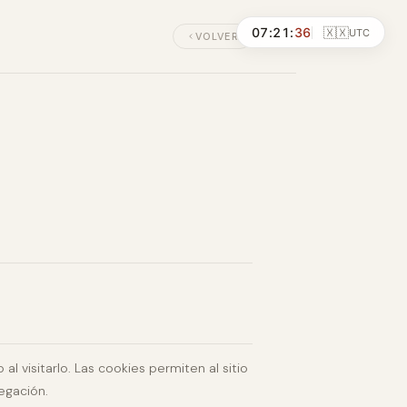
🇽🇽
07
:
21
:
36
UTC
VOLVER
l visitarlo. Las cookies permiten al sitio
vegación.