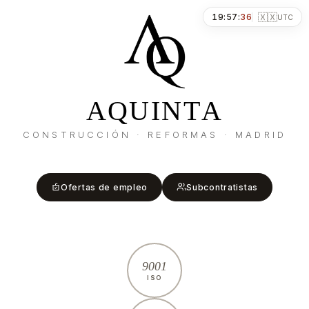
🇽🇽
19
:
57
:
36
UTC
A
Q
U
I
N
T
A
CONSTRUCCIÓN · REFORMAS · MADRID
Ofertas de empleo
Subcontratistas
9001
ISO